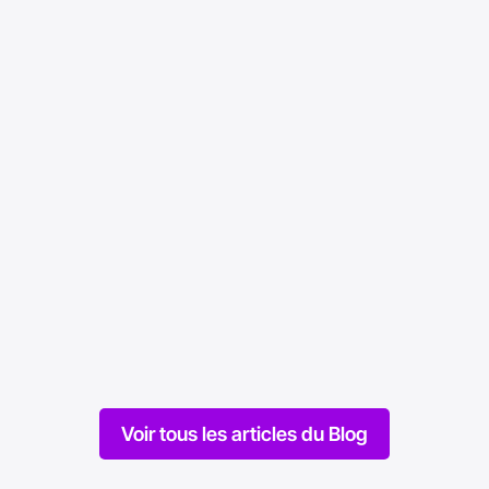
Gestion des Opérations
Qu’est-ce que l’indicateur OEE
C
et comment l’analyser pour
p
optimiser ses performances
t
industrielles ?
p
Mise en ligne le 04/02/2026
Mi
Voir tous les articles du Blog