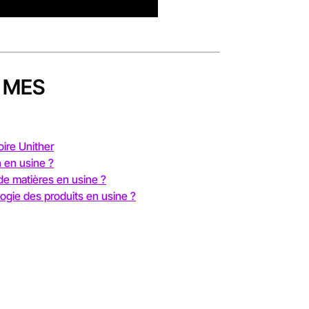
ls MES
oire Unither
 en usine ?
de matières en usine ?
logie des produits en usine ?