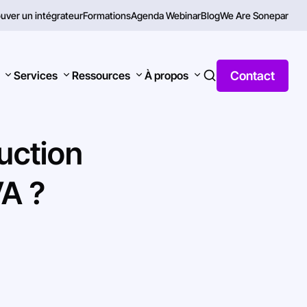
uver un intégrateur
Formations
Agenda Webinar
Blog
We Are Sonepar
Contact
Services
Ressources
À propos
uction
VA
?