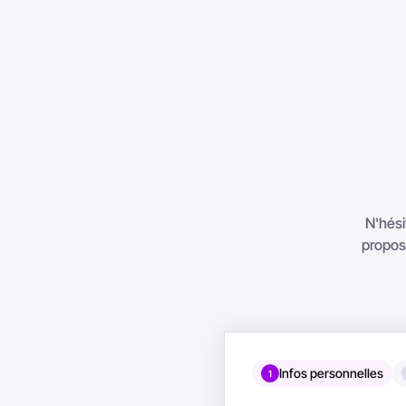
N'hési
proposo
Infos personnelles
1