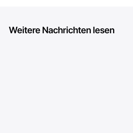
Weitere Nachrichten lesen
Betriebsführung
Betr
AVEVA Operations
Sie ha