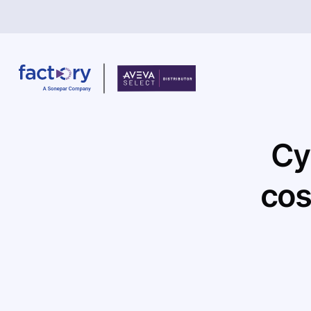
Cy
Che cosa sta cercando ?
co