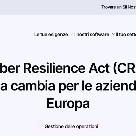
Trovare un SI
I Nos
Le tue esigenze
I nostri software
Il tuo set
ber
Resilience
Act
(CR
sa
cambia
per
le
azien
Ricerca
Europa
Gestione delle operazioni