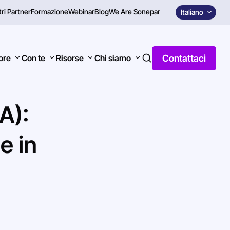
tri Partner
Formazione
Webinar
Blog
We Are Sonepar
Italiano
Contattaci
tore
Con te
Risorse
Chi siamo
A):
de
in