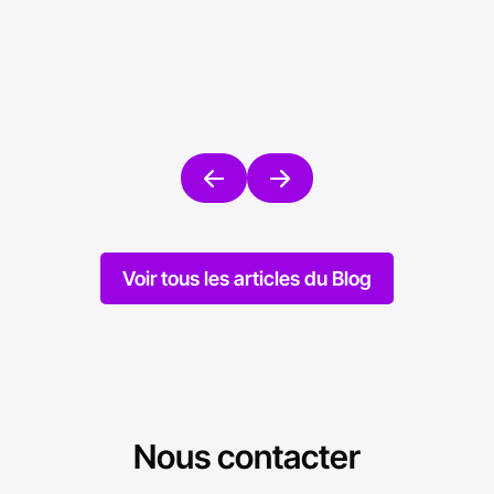
Mise en ligne le 16/09/2023
Mise en l
Voir tous les articles du Blog
Nous contacter