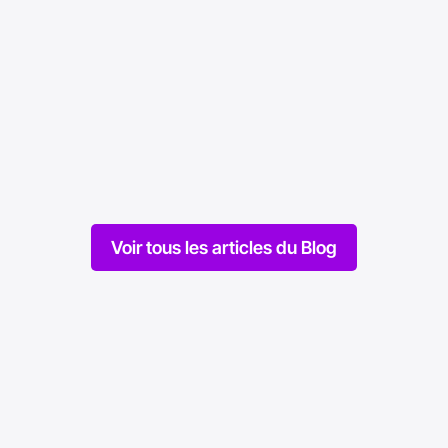
Industrielle aura-t-elle lieu ?
M
Mise en ligne le 16/09/2023
Mi
Voir tous les articles du Blog