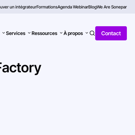
uver un intégrateur
Formations
Agenda Webinar
Blog
We Are Sonepar
Contact
Services
Ressources
À propos
Factory