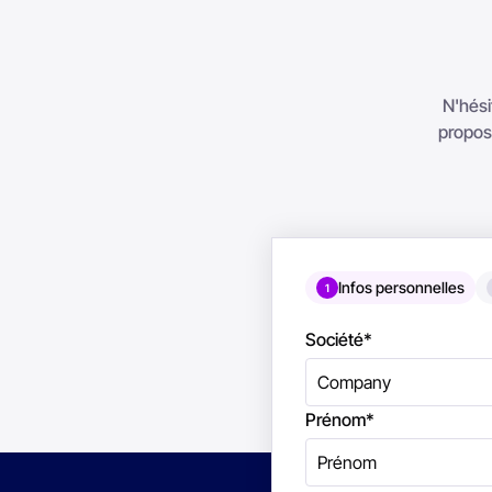
N'hési
proposo
Infos personnelles
1
Société
*
Prénom
*