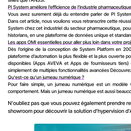
telles que l'ANSSI.
PI System améliore l’efficience de l'industrie pharmaceutiqu
Vous avez surement déjà du entendre parler de PI System
Dans cet article, nous voulions vous retranscrire cette réuss
System chez cet industriel du secteur pharmaceutique, pour
historians, en une plateforme de données unique et standar
Les apps OMI essentielles pour aller plus loin dans votre p
Dès l’origine de la conception de System Platform en 20
plateforme d’automation la plus flexible et la plus ouverte 
disponibles (Apps AVEVA et Apps de fournisseurs tiers) 
simplement de multiples fonctionnalités avancées Découvre
Qu'est-ce qu'un jumeau numérique ?
Pour faire simple, un jumeau numérique est un modèle v
comportement. Mais un jumeau numérique est aussi beauco
N'oubliez pas que vous pouvez également prendre r
showroom pour découvrir la solution d'hypervision d