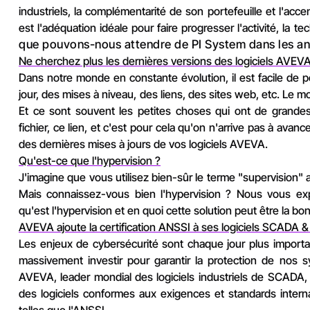
industriels, la complémentarité de son portefeuille et l'accen
est l'adéquation idéale pour faire progresser l'activité, la 
que pouvons-nous attendre de PI System dans les an
Ne cherchez plus les dernières versions des logiciels AVEVA, 
Dans notre monde en constante évolution, il est facile de pe
jour, des mises à niveau, des liens, des sites web, etc. Le m
Et ce sont souvent les petites choses qui ont de grand
fichier, ce lien, et c'est pour cela qu'on n'arrive pas à ava
des dernières mises à jours de vos logiciels AVEVA.
Qu'est-ce que l'hypervision ?
J'imagine que vous utilisez bien-sûr le terme "supervision" au
Mais connaissez-vous bien l'hypervision ? Nous vous exp
qu'est l'hypervision et en quoi cette solution peut être la bo
AVEVA ajoute la certification ANSSI à ses logiciels SCADA & 
Les enjeux de cybersécurité sont chaque jour plus importan
massivement investir pour garantir la protection de nos sy
AVEVA, leader mondial des logiciels industriels de SCADA, 
des logiciels conformes aux exigences et standards inter