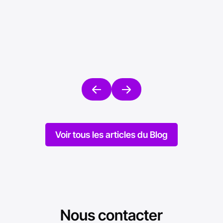
perfo
industr
Mise en ligne le 17/03/2026
Mise en l
Voir tous les articles du Blog
Nous contacter