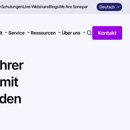
n
Schulungen
Live-Webinare
Blogs
We Are Sonepar
Deutsch
Kontakt
it
Service
Ressourcen
Über uns
Ihrer
mit
nden