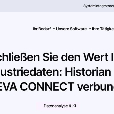
Systemintegratore
Ihr Bedarf
Unsere Software
Ihre Tätigke
chließen
Sie
den
Wert
ustriedaten:
Historian
Suchen
EVA
CONNECT
verbu
Datenanalyse & KI