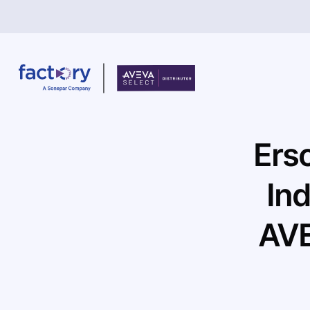
Ers
Wonach suchst du ?
Ind
AV