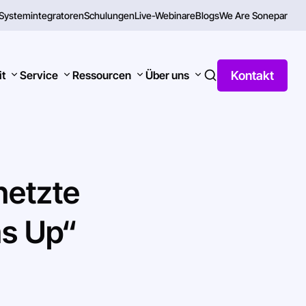
Systemintegratoren
Schulungen
Live-Webinare
Blogs
We Are Sonepar
Kontakt
it
Service
Ressourcen
Über uns
netzte
ms
Up“