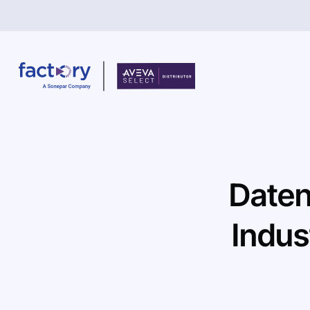
Wonach suchst du ?
Date
Indus