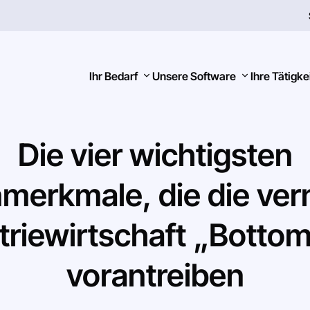
Ihr Bedarf
Unsere Software
Ihre Tätigke
Die
vier
wichtigsten
nmerkmale,
die
die
ver
Suchen
triewirtschaft
„Botto
vorantreiben