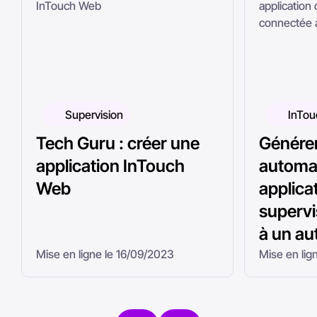
Supervision
InTou
Tech Guru : créer une
Génére
application InTouch
automa
Web
applica
supervi
à un a
Mise en ligne le 16/09/2023
Mise en lig