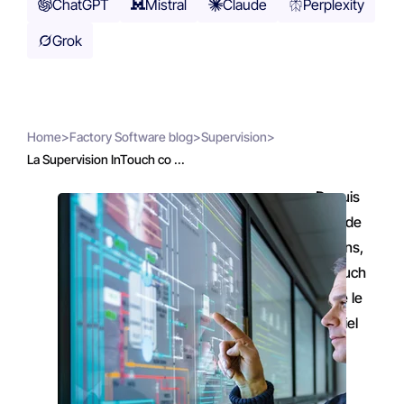
ChatGPT
Mistral
Claude
Perplexity
Grok
Home
>
Factory Software blog
>
Supervision
>
La Supervision InTouch co ...
Depuis
plus de
30 ans,
InTouch
reste le
logiciel
de