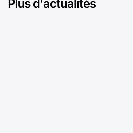
Plus d'actualités
MES
AVEVA valide son logiciel
SCADA et MES sur AWS
Mise en ligne le 18/08/2025