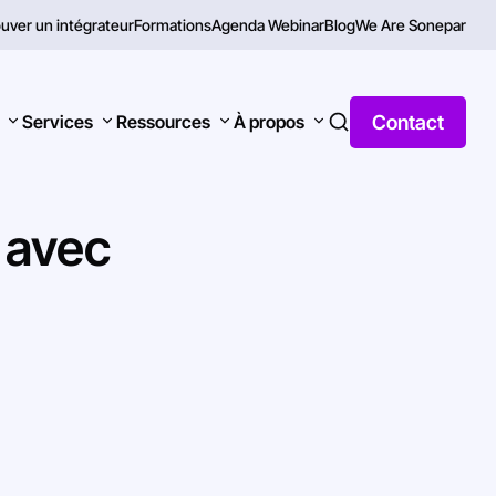
uver un intégrateur
Formations
Agenda Webinar
Blog
We Are Sonepar
Contact
Services
Ressources
À propos
avec