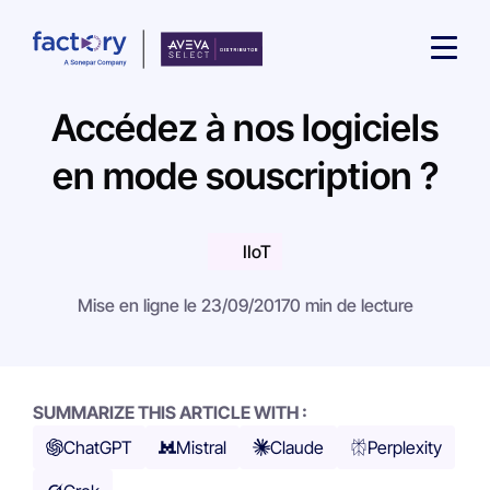
Accédez à nos logiciels
en mode souscription ?
IIoT
Qu'est-ce que vous cherchez ?
Mise en ligne le 23/09/2017
0 min de lecture
SUMMARIZE THIS ARTICLE WITH :
ChatGPT
Mistral
Claude
Perplexity