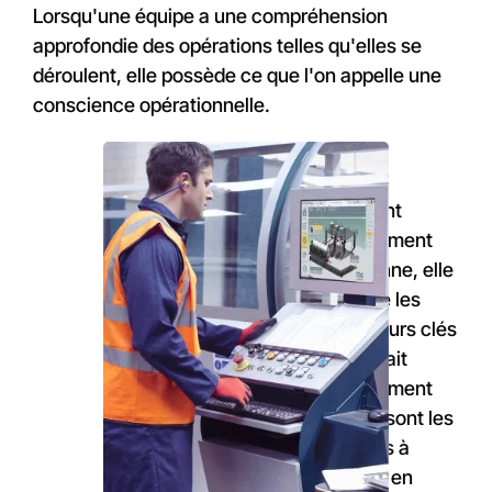
Lorsqu'une équipe a une compréhension
approfondie des opérations telles qu'elles se
déroulent, elle possède ce que l'on appelle une
conscience opérationnelle.
Elle sait
comment
l'équipement
fonctionne, elle
surveille les
indicateurs clés
et elle sait
parfaitement
quelles sont les
mesures à
prendre en