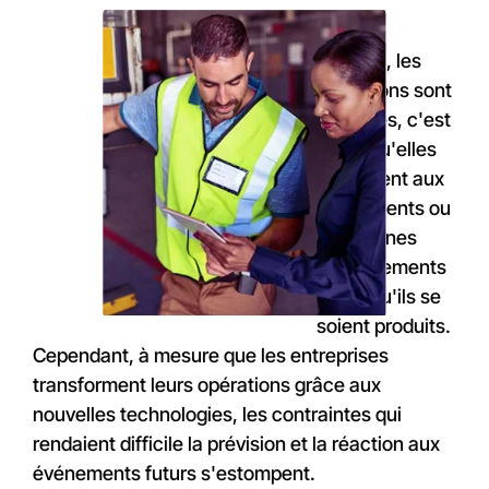
Le plus
souvent, les
opérations sont
réactives, c'est
à dire qu'elles
réagissent aux
événements ou
aux pannes
d'équipements
après qu'ils se
soient produits.
Cependant, à mesure que les entreprises
transforment leurs opérations grâce aux
nouvelles technologies, les contraintes qui
rendaient difficile la prévision et la réaction aux
événements futurs s'estompent.